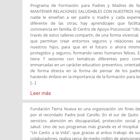
Programa de Formación para Padres y Madres de f
MANTENER RELACIONES SALUDABLES CON NUESTROS HIJOS
nadie le enseñan a ser padre o madre y cada experi
diferente de las otras, hay aprendizajes que facili
convivencia en familia. El Centro de Apoyo Psicosocial “Ub
través de estos talleres compartir, de una forma vivencial
que permitan crear entornos seguros y relaciones sa
nuestros hijos, para que en el futuro o ahora mismo
protegidos y seguros, formando seres humanos felices. 
tiene 7 sesiones con temáticas diferentes pero comp
enmarcadas en un carácter educativo preventivo, orientad
de forma directa en la forma de pensar de los padres
haciendo énfasis en la importancia de la formación para las
[…]
Leer más
Fundación Tierra Nueva es una organización sin fines de
por el recordado Padre José Carollo. En el sur de Quito 
servicios: atención en discapacidad, protección social y
salud. Uno de sus programas más grande es el Hospital 
“Un Canto a la Vida”, que gracias al arduo trabajo de s
colaboradores, realiza cerca de medio millón de atenciones 