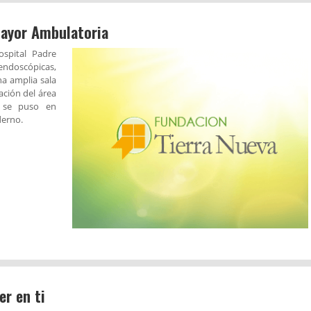
Mayor Ambulatoria
spital Padre
ndoscópicas,
na amplia sala
ación del área
o se puso en
derno.
er en ti