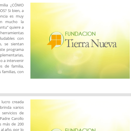
amilia ¿CÓMO
? Si bien, a
encia es muy
tan mucho la
untu” quiere a
, herramientas
ludables con
, se sientan
Este programa
lementarias,
o a intervenir
 de familia,
 familias, con
 lucro creada
brinda varios
 servicios de
Padre Carollo
us más de 200
al año, por lo