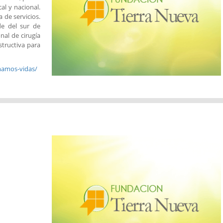
al y nacional.
 de servicios.
de del sur de
nal de cirugía
structiva para
mamos-vidas/