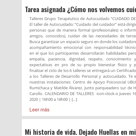
Tarea asignada ¿Cómo nos volvemos cui
Talleres Grupo Terapéutico de Autocuidado “CUIDADO D
El taller de Autocuidado: “Cuidado del cuidador” está dirigi
personas que de manera formal (profesionales) o informal
amigos, conocidos), cuidan de las necesidades de terce
Busca garantizar un espacio seguro en donde los cuidador
acompañamiento emocional con responsabilidad técnico
en el que los participantes desarrollarán habilidades pe
empatía, paciencia, dignidad, respeto, conocimiento
expectativas en pro de su propio bienestar físico y ps
finalizar el ciclo de los 6 talleres se entregará un Certificad
a los Talleres de Desarrollo Personal y autocuidado. Te
nuestras instalaciones: Centro de Apoyo Psicosocial UB
Rumichaca y Matilde Álvarez. Junto parqueadero sur de H
Carollo. CALENDARIO DE TALLERES icon-clock-o Jueves 1
2020 | 16h00 a 18h00 | […]
Leer más
Mi historia de vida. Dejado Huellas en 