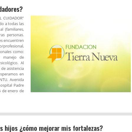
dadores?
EL CUIDADOR”
do a todas las
 (familiares,
ras personas.
es encuentren
/profesional,
rsonales como:
 y manejo de
icológico. Al
o de asistencia
 esperamos en
UNTU. Avenida
ospital Padre
6 de enero de
mis hijos ¿cómo mejorar mis fortalezas?