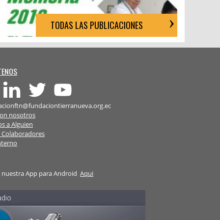
TODAS LAS PUBLICACIONES
TENOS
cionftn@fundaciontierranueva.org.ec
con nosotros
os a Alguien
e Colaboradores
nterno
 nuestra App para Android
Aqui