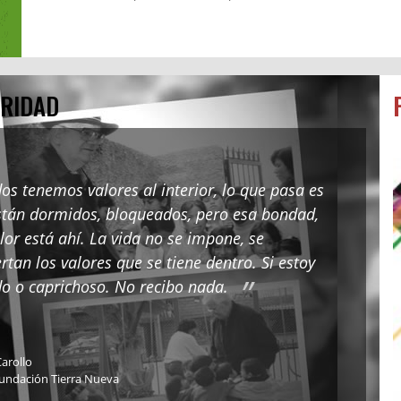
ARIDAD
os tenemos valores al interior, lo que pasa es
stán dormidos, bloqueados, pero esa bondad,
lor está ahí. La vida no se impone, se
rtan los valores que se tiene dentro. Si estoy
do o caprichoso. No recibo nada.
arollo
undación Tierra Nueva