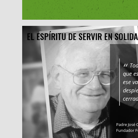
EL ESPÍRITU DE SERVIR EN SOLID
Tod
que e
ese va
despie
cerra
Padre José C
Fundador F