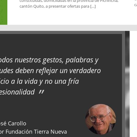
constituidas, domiciliadas en la provincia de Pichincha,
c
cantón Quito, a presentar ofertas para […]
odos nuestros gestos, palabras y
tudes deben reflejar un verdadero
icio a la vida y no una fría
esionalidad
sé Carollo
r Fundación Tierra Nueva