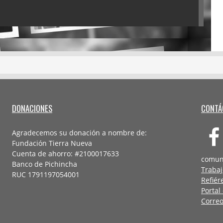
DONACIONES
CONTÁ
Agradecemos su donación a nombre de:
Fundación Tierra Nueva
Cuenta de ahorro: #2100017633
comun
Banco de Pichincha
Trabaj
RUC 1791197054001
Refiér
Portal
Correo