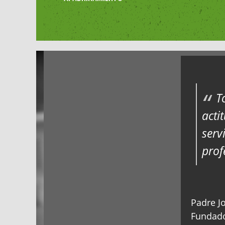
T
acti
serv
prof
Padre Jo
Fundado