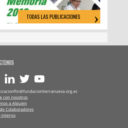
TODAS LAS PUBLICACIONES
CTENOS
icacionftn@fundaciontierranueva.org.ec
e con nosotros
enos a Alguien
 de Colaboradores
 Interno