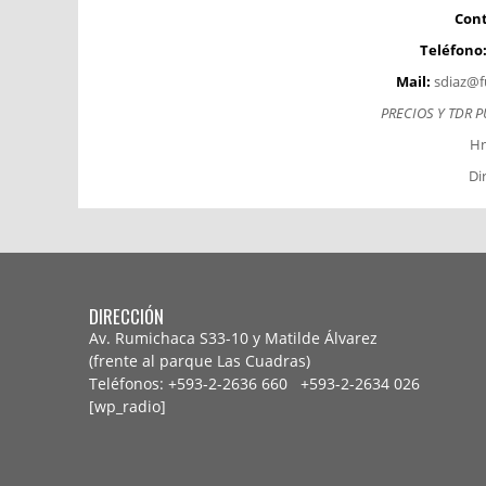
Cont
Teléfono
Mail:
sdiaz@f
PRECIOS Y TDR 
Hn
Di
DIRECCIÓN
Av. Rumichaca S33-10 y Matilde Álvarez
(frente al parque Las Cuadras)
Teléfonos: +593-2-2636 660 +593-2-
2634 026
[wp_radio]