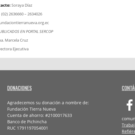
acto:
Soraya Díaz
:
(02) 2636660 – 2634026
undaciontierranueva.org.ec
PUBLICADOS EN PORTAL SERCOP
a. Marcela Cruz
rectora Ejecutiva
DONACIONES
CONTÁ
Agradecemos su donación a nombre de:
Fundación Tierra Nueva
Cuenta de ahorro: #2100017633
comun
Banco de Pichincha
Trabaj
RUC 1791197054001
Refiér