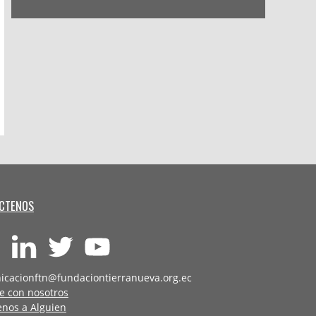
CTENOS
icacionftn@fundaciontierranueva.org.ec
e con nosotros
enos a Alguien