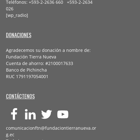
Teléfonos: +593-2-2636 660 +593-2-
2634
026
[wp_radio]
DONACIONES
Agradecemos su donación a nombre de:
Fundación Tierra Nueva
Cuenta de ahorro: #2100017633
Banco de Pichincha
RUC 1791197054001
CONTÁCTENOS
comunicacionftn@fundaciontierranueva.or
g.ec