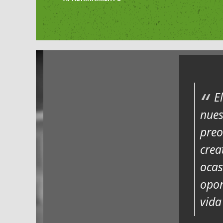
E
nues
preo
crea
ocas
opor
vida