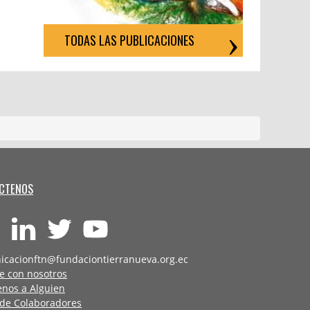
TODAS LAS PUBLICACIONES
CTENOS
icacionftn@fundaciontierranueva.org.ec
e con nosotros
enos a Alguien
 de Colaboradores