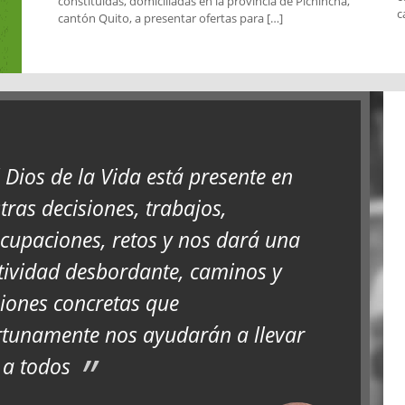
constituidas, domiciliadas en la provincia de Pichincha,
c
cantón Quito, a presentar ofertas para […]
l Dios de la Vida está presente en
tras decisiones, trabajos,
cupaciones, retos y nos dará una
tividad desbordante, caminos y
iones concretas que
tunamente nos ayudarán a llevar
 a todos