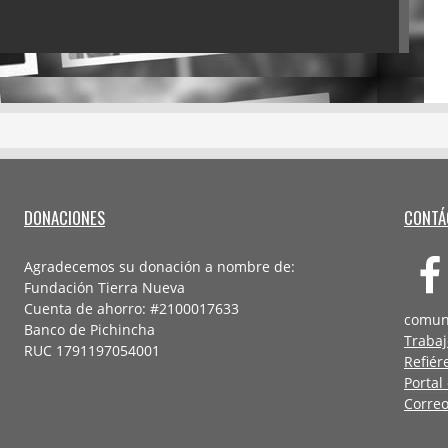
DONACIONES
CONTÁ
Agradecemos su donación a nombre de:
Fundación Tierra Nueva
Cuenta de ahorro: #2100017633
comun
Banco de Pichincha
Trabaj
RUC 1791197054001
Refiér
Portal
Correo