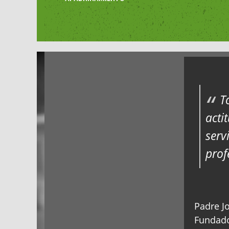
T
acti
serv
prof
Padre Jo
Fundado