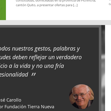
constituidas, domiciliadas en la provincia de Pichincha,
c
cantón Quito, a presentar ofertas para […]
odos nuestros gestos, palabras y
tudes deben reflejar un verdadero
icio a la vida y no una fría
esionalidad
sé Carollo
r Fundación Tierra Nueva