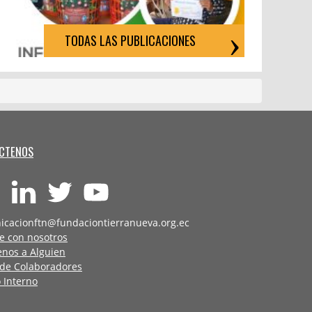
TODAS LAS PUBLICACIONES
CTENOS
icacionftn@fundaciontierranueva.org.ec
e con nosotros
enos a Alguien
 de Colaboradores
 Interno