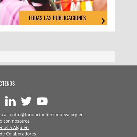
TODAS LAS PUBLICACIONES
CTENOS
icacionftn@fundaciontierranueva.org.ec
e con nosotros
enos a Alguien
 de Colaboradores