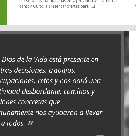
constituidas, domiciliadas en la provincia de Pichincha,
c
cantón Quito, a presentar ofertas para […]
l Dios de la Vida está presente en
tras decisiones, trabajos,
cupaciones, retos y nos dará una
tividad desbordante, caminos y
iones concretas que
tunamente nos ayudarán a llevar
 a todos