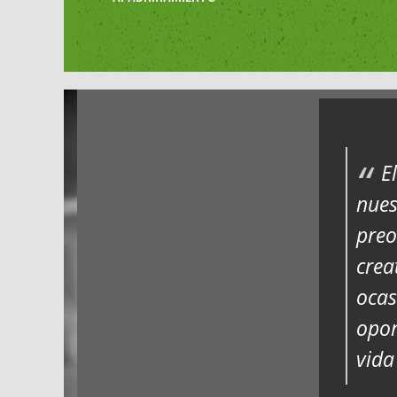
E
nues
preo
crea
ocas
opor
vida