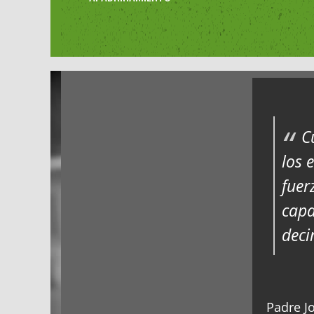
C
los 
fuer
capa
deci
Padre Jo