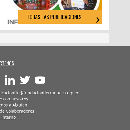
TODAS LAS PUBLICACIONES
CTENOS
icacionftn@fundaciontierranueva.org.ec
e con nosotros
enos a Alguien
 de Colaboradores
 Interno