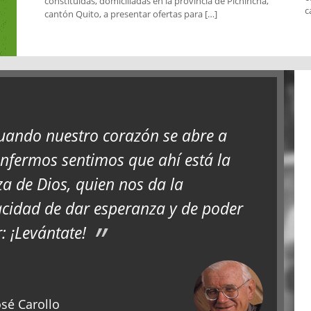
constituidas, domiciliadas en la provincia de Pichincha,
c
cantón Quito, a presentar ofertas para […]
uando nuestro corazón se abre a
enfermos sentimos que ahí está la
za de Dios, quien nos da la
cidad de dar esperanza y de poder
r: ¡Levántate!
sé Carollo