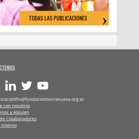
TODAS LAS PUBLICACIONES
CTENOS
icacionftn@fundaciontierranueva.org.ec
e con nosotros
enos a Alguien
 de Colaboradores
 Interno