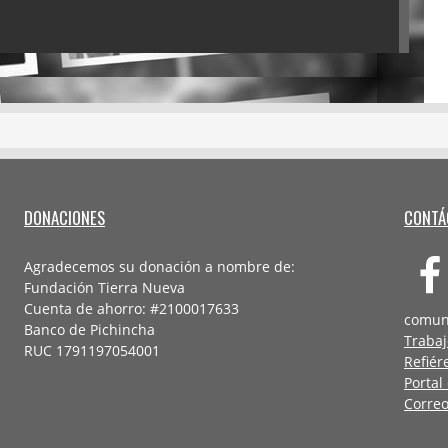
DONACIONES
CONTÁ
Agradecemos su donación a nombre de:
Fundación Tierra Nueva
Cuenta de ahorro: #2100017633
comun
Banco de Pichincha
Trabaj
RUC 1791197054001
Refiér
Portal
Correo