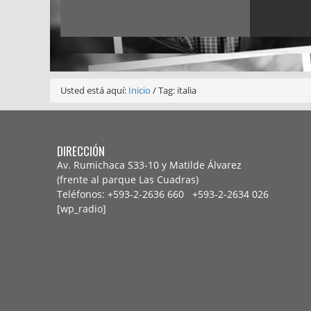
Usted está aquí:
Inicio
/
Tag: italia
DIRECCIÓN
Av. Rumichaca S33-10 y Matilde Álvarez
(frente al parque Las Cuadras)
Teléfonos: +593-2-2636 660 +593-2-
2634 026
[wp_radio]