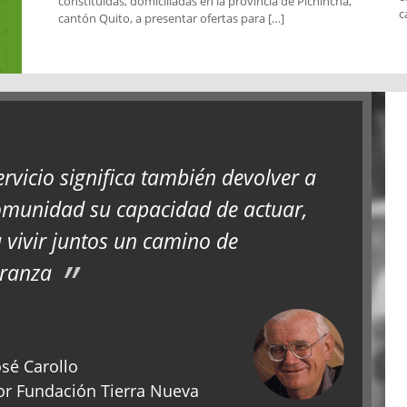
constituidas, domiciliadas en la provincia de Pichincha,
c
cantón Quito, a presentar ofertas para […]
ervicio significa también devolver a
omunidad su capacidad de actuar,
 vivir juntos un camino de
ranza
sé Carollo
r Fundación Tierra Nueva