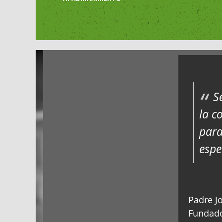
S
la c
para
espe
Padre Jo
Fundado