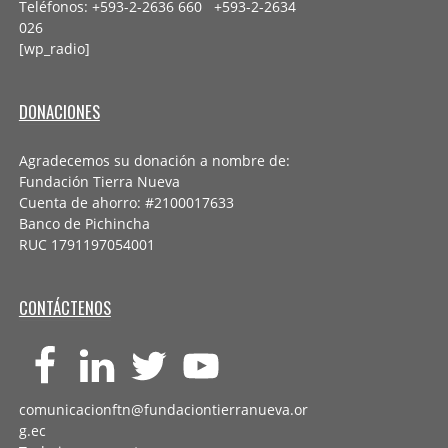
Teléfonos: +593-2-2636 660 +593-2-
2634
026
[wp_radio]
DONACIONES
Agradecemos su donación a nombre de:
Fundación Tierra Nueva
Cuenta de ahorro: #2100017633
Banco de Pichincha
RUC 1791197054001
CONTÁCTENOS
comunicacionftn@fundaciontierranueva.or
g.ec