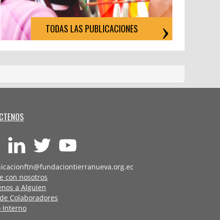
TODAS LAS PUBLICACIONES
CTENOS
icacionftn@fundaciontierranueva.org.ec
e con nosotros
enos a Alguien
 de Colaboradores
 Interno