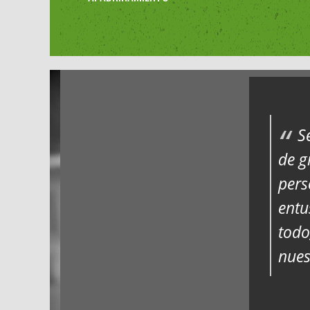
S
de g
pers
entu
todo
nues