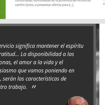
constituidas, domiciliadas en la provincia de Pichincha,
c
cantón Quito, a presentar ofertas para […]
ervicio significa mantener el espíritu
ratitud… La disponibilidad a las
onas, el amor a la vida y el
siasmo que vamos poniendo en
, serán las características de
tro trabajo.