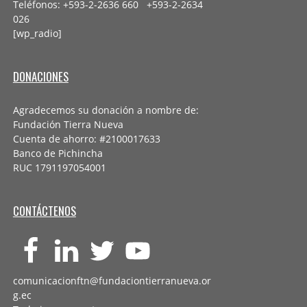
Teléfonos: +593-2-2636 660 +593-2-
2634
026
[wp_radio]
DONACIONES
Agradecemos su donación a nombre de:
Fundación Tierra Nueva
Cuenta de ahorro: #2100017633
Banco de Pichincha
RUC 1791197054001
CONTÁCTENOS
comunicacionftn@fundaciontierranueva.or
g.ec