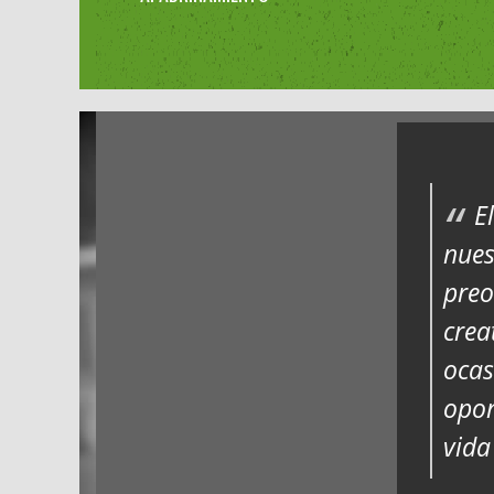
E
nues
preo
crea
ocas
opor
vida