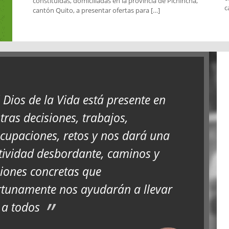
constituidas, domiciliadas en la provincia de Pichincha,
c
cantón Quito, a presentar ofertas para […]
l Dios de la Vida está presente en
tras decisiones, trabajos,
cupaciones, retos y nos dará una
tividad desbordante, caminos y
iones concretas que
tunamente nos ayudarán a llevar
 a todos