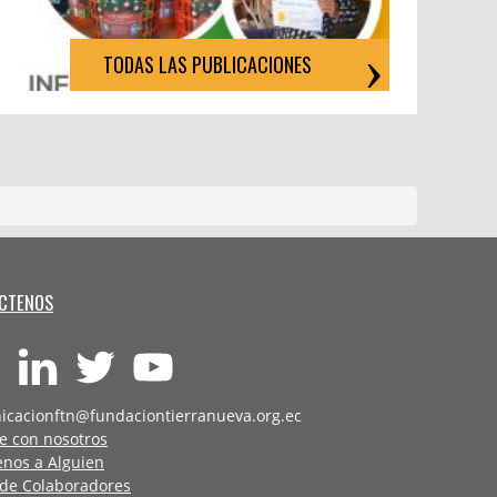
TODAS LAS PUBLICACIONES
CTENOS
icacionftn@fundaciontierranueva.org.ec
e con nosotros
enos a Alguien
 de Colaboradores