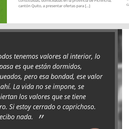
constituidas, domiciliadas en la provincia de Pichincha,
c
cantón Quito, a presentar ofertas para […]
odos tenemos valores al interior, lo
pasa es que están dormidos,
ueados, pero esa bondad, ese valor
 ahí. La vida no se impone, se
iertan los valores que se tiene
ro. Si estoy cerrado o caprichoso.
ecibo nada.