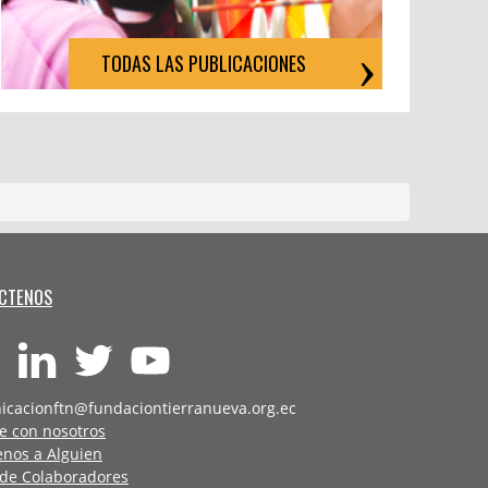
TODAS LAS PUBLICACIONES
CTENOS
icacionftn@fundaciontierranueva.org.ec
e con nosotros
enos a Alguien
 de Colaboradores