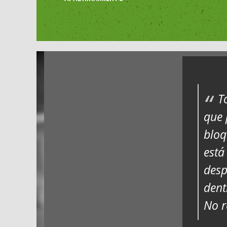
T
que 
bloq
está
desp
dent
No r