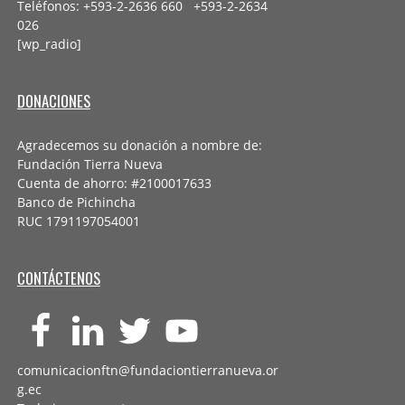
Teléfonos: +593-2-2636 660 +593-2-
2634
026
[wp_radio]
DONACIONES
Agradecemos su donación a nombre de:
Fundación Tierra Nueva
Cuenta de ahorro: #2100017633
Banco de Pichincha
RUC 1791197054001
CONTÁCTENOS
comunicacionftn@fundaciontierranueva.or
g.ec