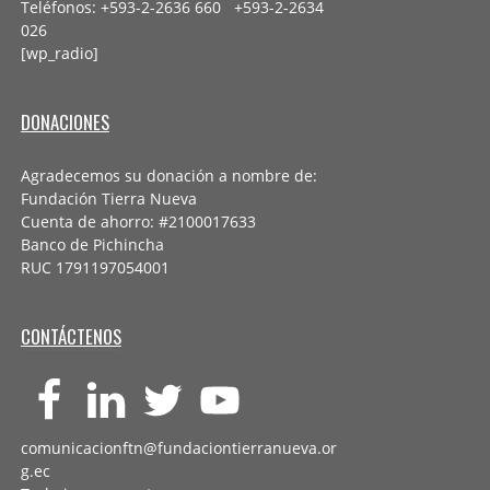
Teléfonos: +593-2-2636 660 +593-2-
2634
026
[wp_radio]
DONACIONES
Agradecemos su donación a nombre de:
Fundación Tierra Nueva
Cuenta de ahorro: #2100017633
Banco de Pichincha
RUC 1791197054001
CONTÁCTENOS
comunicacionftn@fundaciontierranueva.or
g.ec