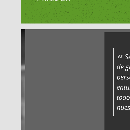
S
de g
pers
entu
todo
nues