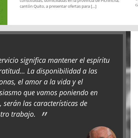
constituidas, domiciliadas en la provincia de Pichincha,
c
cantón Quito, a presentar ofertas para […]
ervicio significa mantener el espíritu
ratitud… La disponibilidad a las
onas, el amor a la vida y el
siasmo que vamos poniendo en
, serán las características de
tro trabajo.