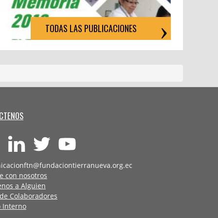
TODAS LAS PUBLICACIONES
CTENOS
icacionftn@fundaciontierranueva.org.ec
e con nosotros
enos a Alguien
 de Colaboradores
 Interno