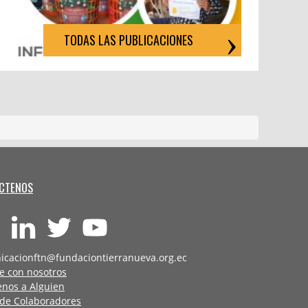
TODAS LAS PUBLICACIONES
CTENOS
icacionftn@fundaciontierranueva.org.ec
e con nosotros
enos a Alguien
 de Colaboradores