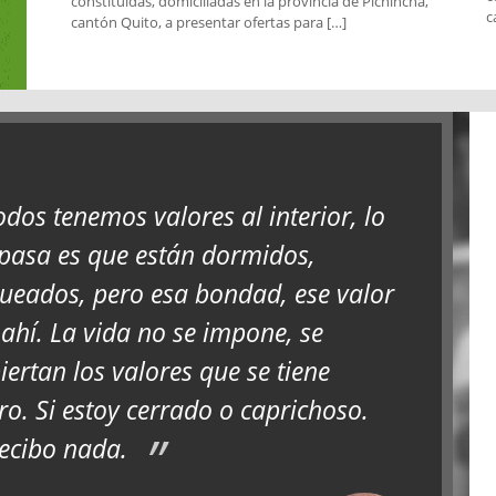
constituidas, domiciliadas en la provincia de Pichincha,
c
cantón Quito, a presentar ofertas para […]
odos tenemos valores al interior, lo
pasa es que están dormidos,
ueados, pero esa bondad, ese valor
 ahí. La vida no se impone, se
iertan los valores que se tiene
ro. Si estoy cerrado o caprichoso.
ecibo nada.