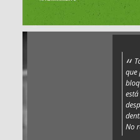
T
que 
bloq
está
desp
dent
No r