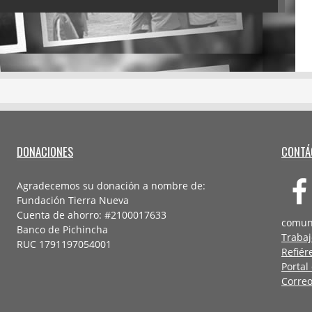
DONACIONES
CONTÁ
Agradecemos su donación a nombre de:
Fundación Tierra Nueva
Cuenta de ahorro: #2100017633
comun
Banco de Pichincha
Trabaj
RUC 1791197054001
Refiér
Portal
Correo