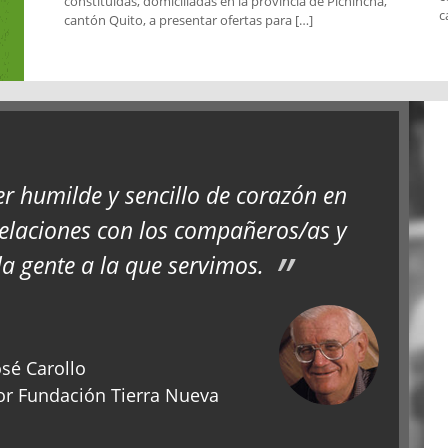
constituidas, domiciliadas en la provincia de Pichincha,
c
cantón Quito, a presentar ofertas para […]
er humilde y sencillo de corazón en
relaciones con los compañeros/as y
la gente a la que servimos.
sé Carollo
r Fundación Tierra Nueva