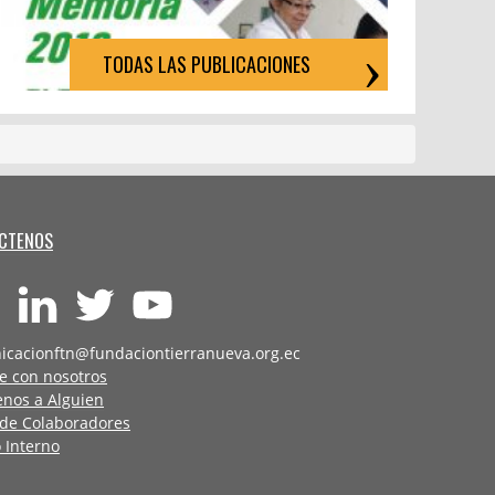
TODAS LAS PUBLICACIONES
CTENOS
icacionftn@fundaciontierranueva.org.ec
e con nosotros
enos a Alguien
 de Colaboradores
 Interno