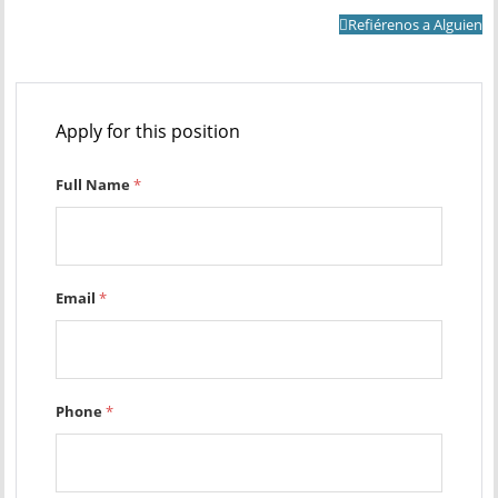
Refiérenos a Alguien
Apply for this position
Full Name
*
Email
*
Phone
*