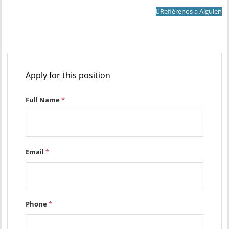
Refiérenos a Alguien
Apply for this position
Full Name
*
Email
*
Phone
*