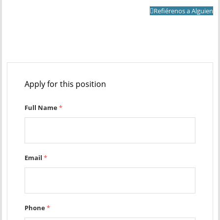
Refiérenos a Alguien
Apply for this position
Full Name
*
Email
*
Phone
*