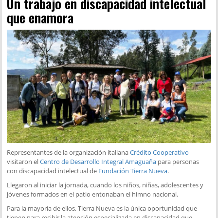
Un trabajo en discapacidad intelectual
que enamora
Representantes de la organización italiana
Crédito Cooperativo
visitaron el
Centro de Desarrollo Integral Amaguaña
para personas
con discapacidad intelectual de
Fundación Tierra Nueva
.
Llegaron al iniciar la jornada, cuando los niños, niñas, adolescentes y
jóvenes formados en el patio entonaban el himno nacional.
Para la mayoría de ellos, Tierra Nueva es la única oportunidad que
tienen para recibir la atención especializada en discapacidad que