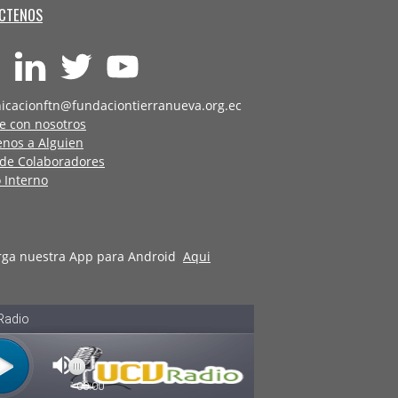
CTENOS
icacionftn@fundaciontierranueva.org.ec
e con nosotros
enos a Alguien
 de Colaboradores
 Interno
rga nuestra App para Android
Aqui