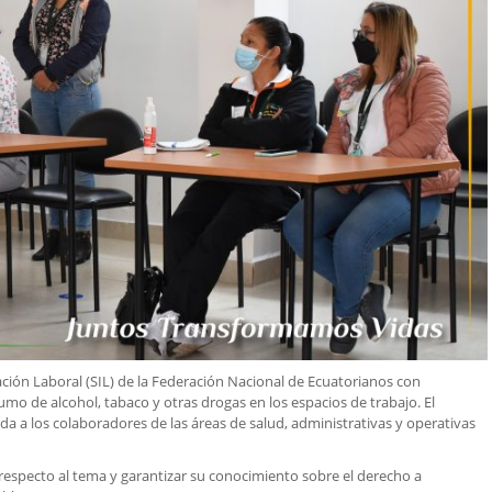
ción Laboral (SIL) de la Federación Nacional de Ecuatorianos con
umo de alcohol, tabaco y otras drogas en los espacios de trabajo. El
da a los colaboradores de las áreas de salud, administrativas y operativas
 respecto al tema y garantizar su conocimiento sobre el derecho a