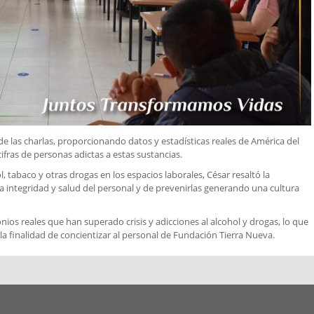
de las charlas, proporcionando datos y estadísticas reales de América del
ifras de personas adictas a estas sustancias.
 tabaco y otras drogas en los espacios laborales, César resaltó la
a integridad y salud del personal y de prevenirlas generando una cultura
os reales que han superado crisis y adicciones al alcohol y drogas, lo que
 la finalidad de concientizar al personal de Fundación Tierra Nueva.