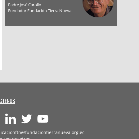
Padre José Carollo
Fundador Fundación Tierra Nueva
CTENOS
icacionftn@fundaciontierranueva.org.ec
e con nosotros