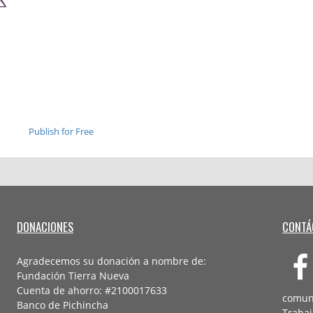
Publish for Free
DONACIONES
CONTÁ
Agradecemos su donación a nombre de:
Fundación Tierra Nueva
Cuenta de ahorro: #2100017633
comun
Banco de Pichincha
Trabaj