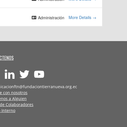
More Details
Administración
CTENOS
icacionftn@fundaciontierranueva.org.ec
e con nosotros
enos a Alguien
 de Colaboradores
 Interno