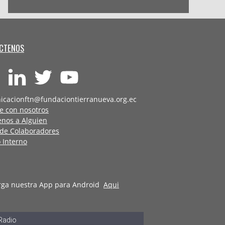
CTENOS
icacionftn@fundaciontierranueva.org.ec
e con nosotros
enos a Alguien
 de Colaboradores
 Interno
rga nuestra App para Android
Aqui