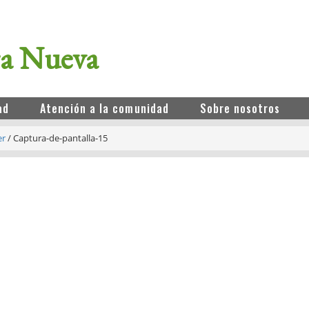
ra Nueva
ad
Atención a la comunidad
Sobre nosotros
er
/
Captura-de-pantalla-15