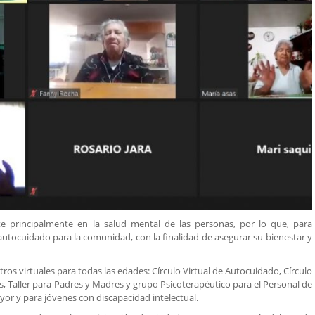
te principalmente en la salud mental de las personas, por lo que, para
utocuidado para la comunidad, con la finalidad de asegurar su bienestar y
ros virtuales para todas las edades: Círculo Virtual de Autocuidado, Círculo
s, Taller para Padres y Madres y grupo Psicoterapéutico para el Personal de
yor y para jóvenes con discapacidad intelectual.