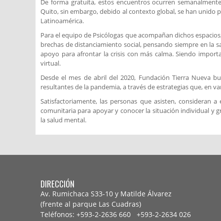
De forma gratuita, estos encuentros ocurren semanalmente
Quito, sin embargo, debido al contexto global, se han unido p
Latinoamérica.
Para el equipo de Psicólogas que acompañan dichos espacios,
brechas de distanciamiento social, pensando siempre en la sa
apoyo para afrontar la crisis con más calma. Siendo importa
virtual.
Desde el mes de abril del 2020, Fundación Tierra Nueva bus
resultantes de la pandemia, a través de estrategias que, en va
Satisfactoriamente, las personas que asisten, consideran 
comunitaria para apoyar y conocer la situación individual y 
la salud mental.
DIRECCIÓN
Av. Rumichaca S33-10 y Matilde Álvarez
(frente al parque Las Cuadras)
Teléfonos: +593-2-2636 660 +593-2-
2634 026