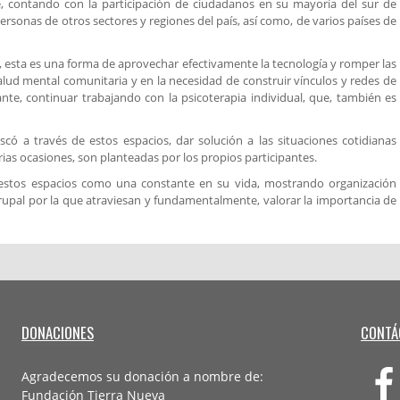
, contando con la participación de ciudadanos en su mayoría del sur de
ersonas de otros sectores y regiones del país, así como, de varios países de
 esta es una forma de aprovechar efectivamente la tecnología y romper las
lud mental comunitaria y en la necesidad de construir vínculos y redes de
nte, continuar trabajando con la psicoterapia individual, que, también es
có a través de estos espacios, dar solución a las situaciones cotidianas
rias ocasiones, son planteadas por los propios participantes.
a estos espacios como una constante en su vida, mostrando organización
grupal por la que atraviesan y fundamentalmente, valorar la importancia de
DONACIONES
CONTÁ
Agradecemos su donación a nombre de:
Fundación Tierra Nueva