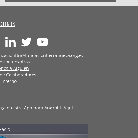
CTENOS
icacionftn@fundaciontierranueva.org.ec
e con nosotros
enos a Alguien
 de Colaboradores
 Interno
rga nuestra App para Android
Aqui