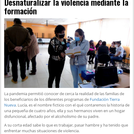
Desnaturalizar la violencia mediante la
formación
La pandemia permitió conocer de cerca la realidad de las familias de
los beneficiarios de los diferentes programas de
Fundación Tierra
Nueva
. Lucía, es el nombre ficticio con el qué contaremos la historia de
una pequeña de cuatro años, ella y sus hermanos viven en un hogar
disfuncional, afectado por el alcoholismo de su padre.
A su corta edad sabe lo que es trabajar, pasar hambre y ha tenido que
enfrentar muchas situaciones de violencia.