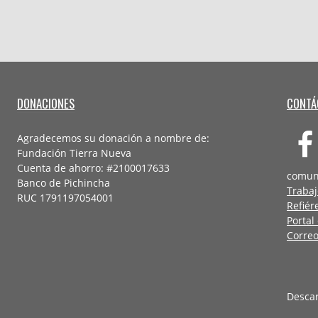
DONACIONES
CONTÁ
Agradecemos su donación a nombre de:
Fundación Tierra Nueva
Cuenta de ahorro: #2100017633
comun
Banco de Pichincha
Trabaj
RUC 1791197054001
Refiér
Portal
Correo
Desca