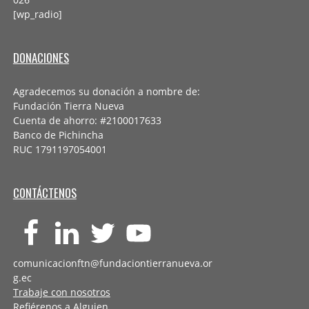
[wp_radio]
DONACIONES
Agradecemos su donación a nombre de:
Fundación Tierra Nueva
Cuenta de ahorro: #2100017633
Banco de Pichincha
RUC 1791197054001
CONTÁCTENOS
comunicacionftn@fundaciontierranueva.or
g.ec
Trabaje con nosotros
Refiérenos a Alguien