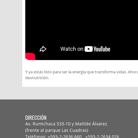
Y ya estás listo para ser la energía que transforma vidas. Ahor
desnutrición.
DIRECCIÓN
Av. Rumichaca S33-10 y Matilde Álvarez
(frente al parque Las Cuadras)
Teléfonos: +593-2-2636 660 +593-2-
2634 026