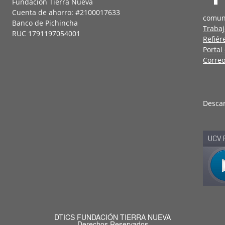
Fundación Tierra Nueva
Cuenta de ahorro: #2100017633
comun
Banco de Pichincha
Trabaj
RUC 1791197054001
Refiér
Portal
Correo
Desca
DTICS FUNDACIÓN TIERRA NUEVA
Derechos Reservados