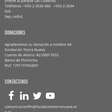
(frente al parque Las Cuadras)
Teléfonos: +593-2-2636 660 +593-2-
2634
026
[wp_radio]
DONACIONES
Agradecemos su donación a nombre de:
Fundación Tierra Nueva
Cuenta de ahorro: #2100017633
Banco de Pichincha
RUC 1791197054001
CONTÁCTENOS
comunicacionftn@fundaciontierranueva.or
g.ec