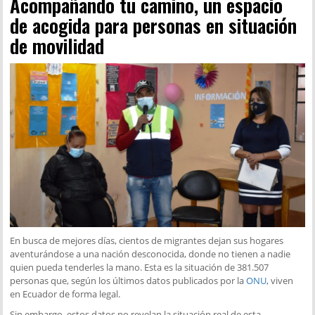
Acompañando tu camino, un espacio
de acogida para personas en situación
de movilidad
En busca de mejores días, cientos de migrantes dejan sus hogares
aventurándose a una nación desconocida, donde no tienen a nadie
quien pueda tenderles la mano. Esta es la situación de 381.507
personas que, según los últimos datos publicados por la
ONU
, viven
en Ecuador de forma legal.
Sin embargo, estos datos no revelan la situación real de esta