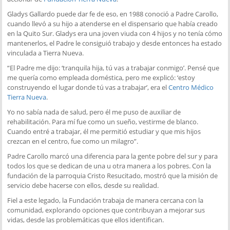
Gladys Gallardo puede dar fe de eso, en 1988 conoció a Padre Carollo,
cuando llevó a su hijo a atenderse en el dispensario que había creado
en la Quito Sur. Gladys era una joven viuda con 4 hijos y no tenía cómo
mantenerlos, el Padre le consiguió trabajo y desde entonces ha estado
vinculada a Tierra Nueva.
“El Padre me dijo: ‘tranquila hija, tú vas a trabajar conmigo’. Pensé que
me quería como empleada doméstica, pero me explicó: ‘estoy
construyendo el lugar donde tú vas a trabajar’, era el
Centro Médico
Tierra Nueva
.
Yo no sabía nada de salud, pero él me puso de auxiliar de
rehabilitación. Para mí fue como un sueño, vestirme de blanco.
Cuando entré a trabajar, él me permitió estudiar y que mis hijos
crezcan en el centro, fue como un milagro”.
Padre Carollo marcó una diferencia para la gente pobre del sur y para
todos los que se dedican de una u otra manera a los pobres. Con la
fundación de la parroquia Cristo Resucitado, mostró que la misión de
servicio debe hacerse con ellos, desde su realidad.
Fiel a este legado, la Fundación trabaja de manera cercana con la
comunidad, explorando opciones que contribuyan a mejorar sus
vidas, desde las problemáticas que ellos identifican.